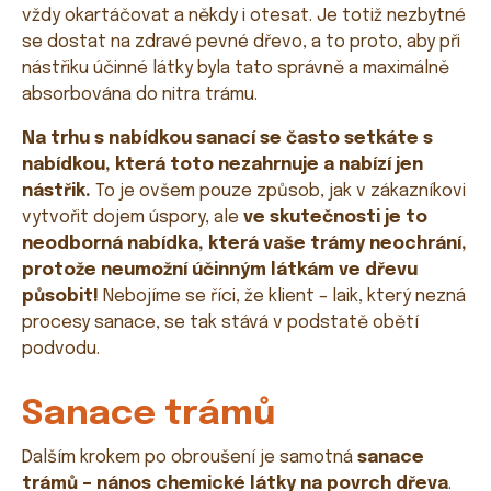
vždy okartáčovat a někdy i otesat. Je totiž nezbytné
se dostat na zdravé pevné dřevo, a to proto, aby při
nástřiku účinné látky byla tato správně a maximálně
absorbována do nitra trámu.
Na trhu s nabídkou sanací se často setkáte s
nabídkou, která toto nezahrnuje a nabízí jen
nástřik.
To je ovšem pouze způsob, jak v zákazníkovi
vytvořit dojem úspory, ale
ve skutečnosti je to
neodborná nabídka, která vaše trámy neochrání,
protože neumožní účinným látkám ve dřevu
působit!
Nebojíme se říci, že klient – laik, který nezná
procesy sanace, se tak stává v podstatě obětí
podvodu.
Sanace trámů
Dalším krokem po obroušení je samotná
sanace
trámů – nános chemické látky na povrch dřeva
.