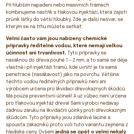
Při hlubším napadení nebo masivních trámech
kombinujeme nástřik s tlakovou injektáží, která zajistí
průnik látky do větší hloubky. Zde je další nešvar, se
kterým se na trhu můžete setkat.
Velmi často vám jsou nabízeny chemické
přípravky ředitelné vodou, které nemají velkou
účinnost ani trvanlivost.
Tyto přípravky se
nasáknou do dřeva pouhé 1 – 2 mm, a to samé se děje
vlastně i při injektáži trámů, kde uvnitř je ta samá
penetrace (nasákavost) jako na povrchu. Většina
těchto vodou ředitelných přípravků není ani
výrobcem určena pro likvidaci dřevokazných škůdců.
Má pouze preventivní účinek! A už vůbec není určena
pro tlakovou injektáž dřeva! Sami výrobci nedávají
žádnou záruku na likvidační účinky proti dřevokazným
škůdcům. Tyto přípravky jsou zdánlivě laciné a
spousta zákazníků proto volí tuto variantu zejména z
hlediska ceny. Ovšem
jedná se opět o velmi nekalý