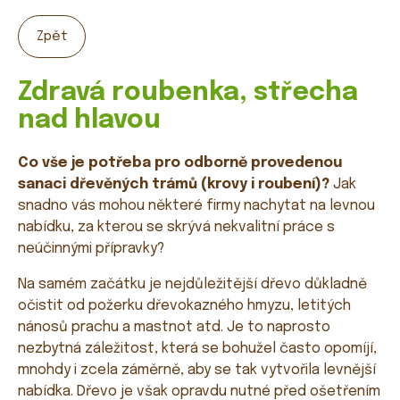
Zpět
Zdravá roubenka, střecha
nad hlavou
Co vše je potřeba pro odborně provedenou
sanaci dřevěných trámů (krovy i roubení)?
Jak
snadno vás mohou některé firmy nachytat na levnou
nabídku, za kterou se skrývá nekvalitní práce s
neúčinnými přípravky?
Na samém začátku je nejdůležitější dřevo důkladně
očistit od požerku dřevokazného hmyzu, letitých
nánosů prachu a mastnot atd. Je to naprosto
nezbytná záležitost, která se bohužel často opomíjí,
mnohdy i zcela záměrně, aby se tak vytvořila levnější
nabídka. Dřevo je však opravdu nutné před ošetřením