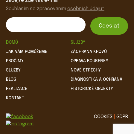
zadejte zde váš e-mail
Souhlasím se zpracovaním
osobních údaju*
DOMŮ
SLUŽBY
JAK VÁM POMŮŽEME
ZÁCHRANA KROVŮ
PROČ MY
OPRAVA ROUBENKY
SLUŽBY
NOVÉ STŘECHY
BLOG
DIAGNOSTIKA A OCHRANA
REALIZACE
HISTORICKÉ OBJEKTY
KONTAKT
COOKIES
|
GDPR