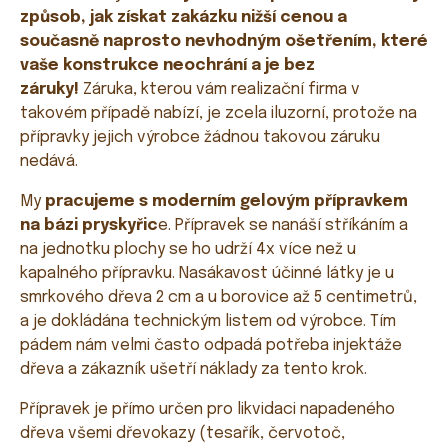
způsob, jak získat zakázku nižší cenou a
současně naprosto nevhodným ošetřením, které
vaše konstrukce neochrání a je bez
záruky!
Záruka, kterou vám realizační firma v
takovém případě nabízí, je zcela iluzorní, protože na
přípravky jejich výrobce žádnou takovou záruku
nedává.
My
pracujeme s moderním gelovým přípravkem
na bázi pryskyřic
e. Přípravek se nanáší stříkáním a
na jednotku plochy se ho udrží 4x více než u
kapalného přípravku. Nasákavost účinné látky je u
smrkového dřeva 2 cm a u borovice až 5 centimetrů,
a je dokládána technickým listem od výrobce. Tím
pádem nám velmi často odpadá potřeba injektáže
dřeva a zákazník ušetří náklady za tento krok.
Přípravek je přímo určen pro likvidaci napadeného
dřeva všemi dřevokazy (tesařík, červotoč,